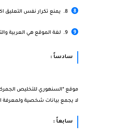
يمنع تكرار نفس التعليق اكث
لغة الموقع هي العربية وال
سادساً :
موقع *السنهوري للتخليص الجمركي*
لا يجمع بيانات شخصية ولمعرفة ا
سابعاً :